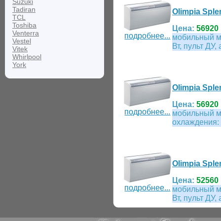
Suzuki
Tadiran
Olimpia Sple
TCL
Toshiba
Цена:
56920 
Venterra
подробнее...
мобильный м
Vestel
Вт, пульт ДУ
Vitek
Whirlpool
York
Olimpia Sple
Цена:
56920 
подробнее...
мобильный м
охлаждения: 
Olimpia Sple
Цена:
52560 
подробнее...
мобильный м
Вт, пульт ДУ