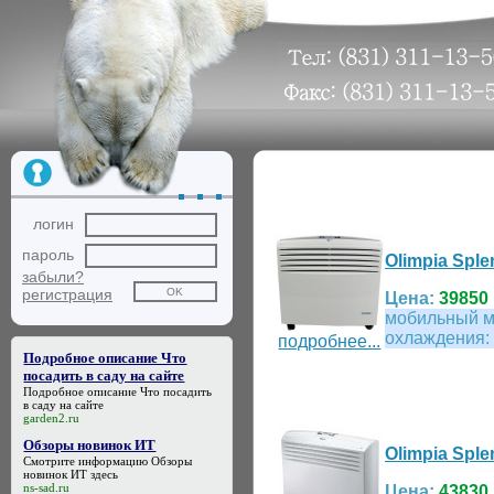
логин
пароль
Olimpia Spl
забыли?
регистрация
Цена:
39850 
мобильный м
охлаждения: 
подробнее...
Подробное описание Что
посадить в саду на сайте
Подробное описание Что посадить
в саду на сайте
garden2.ru
Обзоры новинок ИТ
Olimpia Sple
Смотрите информацию
Обзоры
новинок ИТ
здесь
ns-sad.ru
Цена:
43830 