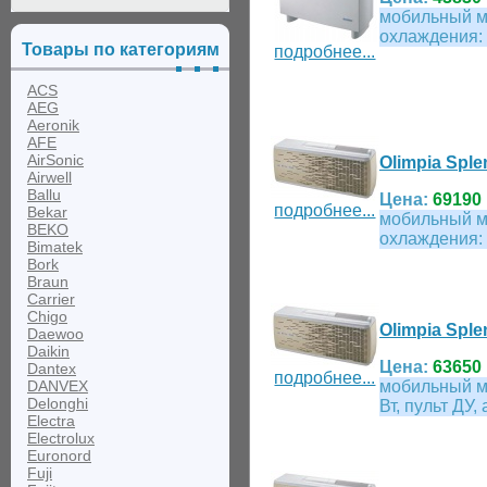
мобильный м
охлаждения: 
Товары по категориям
подробнее...
ACS
AEG
Aeronik
AFE
AirSonic
Olimpia Sple
Airwell
Ballu
Цена:
69190 
подробнее...
Bekar
мобильный м
BEKO
охлаждения: 
Bimatek
Bork
Braun
Carrier
Chigo
Olimpia Sple
Daewoo
Daikin
Цена:
63650 
Dantex
подробнее...
DANVEX
мобильный м
Delonghi
Вт, пульт ДУ
Electra
Electrolux
Euronord
Fuji