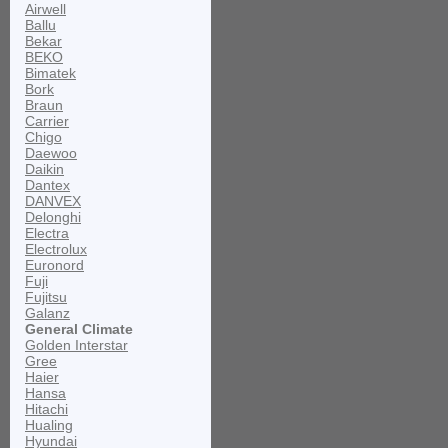
Airwell
Ballu
Bekar
BEKO
Bimatek
Bork
Braun
Carrier
Chigo
Daewoo
Daikin
Dantex
DANVEX
Delonghi
Electra
Electrolux
Euronord
Fuji
Fujitsu
Galanz
General Climate
Golden Interstar
Gree
Haier
Hansa
Hitachi
Hualing
Hyundai