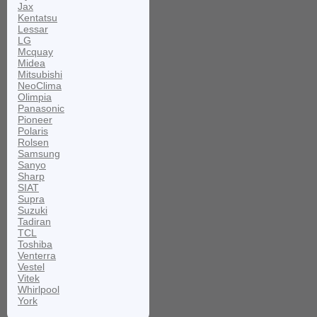
Jax
Kentatsu
Lessar
LG
Mcquay
Midea
Mitsubishi
NeoClima
Olimpia
Panasonic
Pioneer
Polaris
Rolsen
Samsung
Sanyo
Sharp
SIAT
Supra
Suzuki
Tadiran
TCL
Toshiba
Venterra
Vestel
Vitek
Whirlpool
York