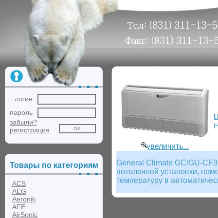
логин
пароль
забыли?
Н
регистрация
увеличить...
General Climate GC/GU-CF3
Товары по категориям
потолочной установки, пом
температуру в автоматичес
ACS
AEG
Aeronik
AFE
AirSonic