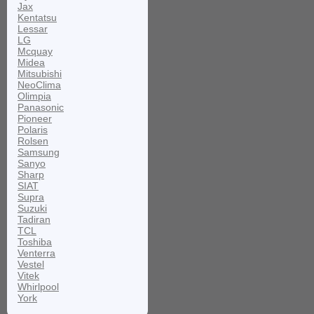
Jax
Kentatsu
Lessar
LG
Mcquay
Midea
Mitsubishi
NeoClima
Olimpia
Panasonic
Pioneer
Polaris
Rolsen
Samsung
Sanyo
Sharp
SIAT
Supra
Suzuki
Tadiran
TCL
Toshiba
Venterra
Vestel
Vitek
Whirlpool
York