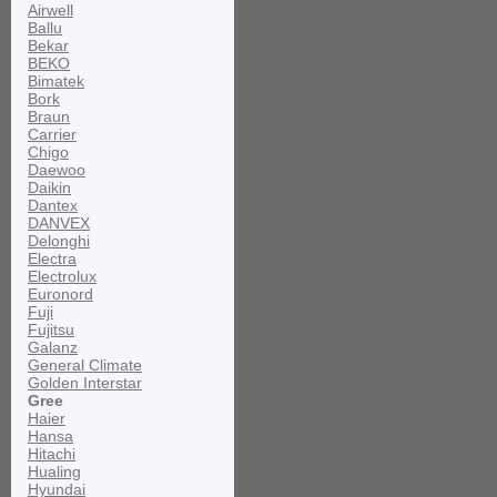
Airwell
Ballu
Bekar
BEKO
Bimatek
Bork
Braun
Carrier
Chigo
Daewoo
Daikin
Dantex
DANVEX
Delonghi
Electra
Electrolux
Euronord
Fuji
Fujitsu
Galanz
General Climate
Golden Interstar
Gree
Haier
Hansa
Hitachi
Hualing
Hyundai