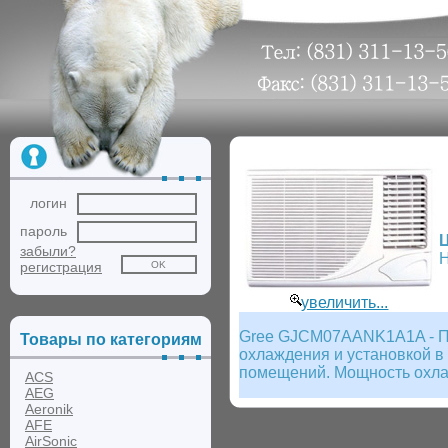
логин
пароль
забыли?
Н
регистрация
увеличить...
Gree GJCM07AANK1A1A - Пр
Товары по категориям
охлаждения и установкой 
помещений. Мощность охлаж
ACS
AEG
Aeronik
AFE
AirSonic