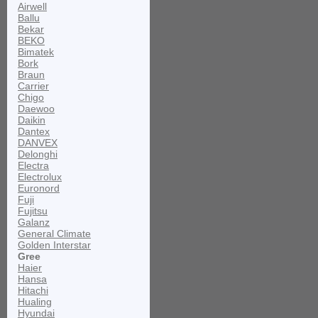
Airwell
Ballu
Bekar
BEKO
Bimatek
Bork
Braun
Carrier
Chigo
Daewoo
Daikin
Dantex
DANVEX
Delonghi
Electra
Electrolux
Euronord
Fuji
Fujitsu
Galanz
General Climate
Golden Interstar
Gree
Haier
Hansa
Hitachi
Hualing
Hyundai