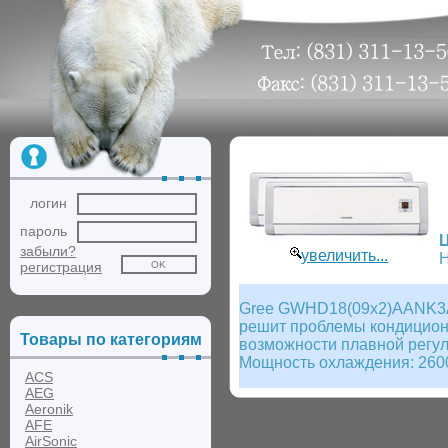
логин
пароль
забыли?
увеличить...
Н
регистрация
Gree GWHD18(09x2)AANK3A1B
решит проблемы кондициони
Товары по категориям
возможности плавной регу
Мощность охлаждения: 2600
ACS
AEG
Aeronik
AFE
AirSonic