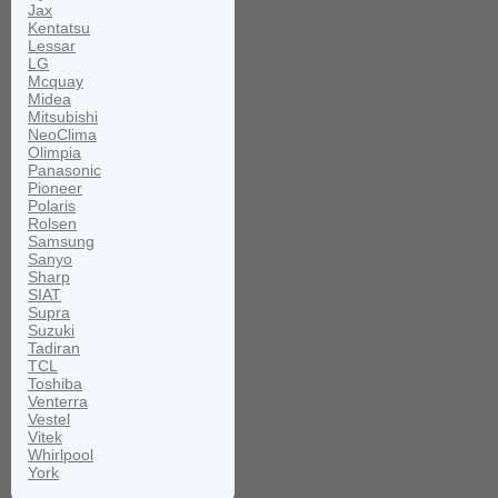
Jax
Kentatsu
Lessar
LG
Mcquay
Midea
Mitsubishi
NeoClima
Olimpia
Panasonic
Pioneer
Polaris
Rolsen
Samsung
Sanyo
Sharp
SIAT
Supra
Suzuki
Tadiran
TCL
Toshiba
Venterra
Vestel
Vitek
Whirlpool
York