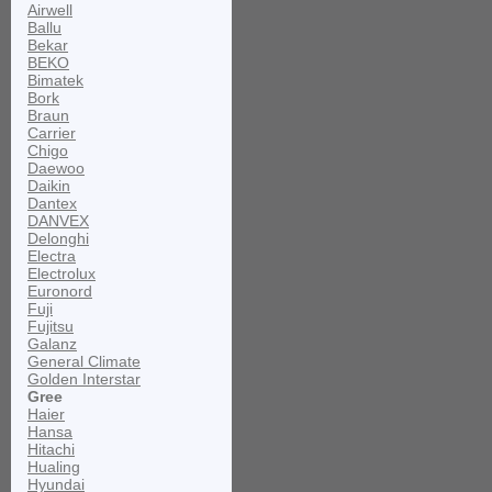
Airwell
Ballu
Bekar
BEKO
Bimatek
Bork
Braun
Carrier
Chigo
Daewoo
Daikin
Dantex
DANVEX
Delonghi
Electra
Electrolux
Euronord
Fuji
Fujitsu
Galanz
General Climate
Golden Interstar
Gree
Haier
Hansa
Hitachi
Hualing
Hyundai