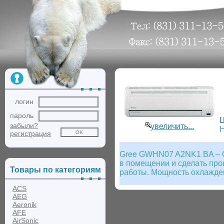
логин
пароль
забыли?
увеличить...
Н
регистрация
Gree GWHN07 A2NK1 BA – С
в помещении и сделать пр
Товары по категориям
работы. Мощность охлажден
ACS
AEG
Aeronik
AFE
AirSonic