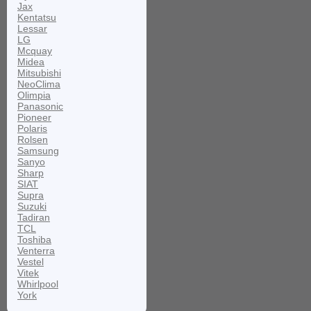
Jax
Kentatsu
Lessar
LG
Mcquay
Midea
Mitsubishi
NeoClima
Olimpia
Panasonic
Pioneer
Polaris
Rolsen
Samsung
Sanyo
Sharp
SIAT
Supra
Suzuki
Tadiran
TCL
Toshiba
Venterra
Vestel
Vitek
Whirlpool
York