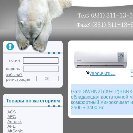
логин
пароль
увеличить...
забыли?
Н
регистрация
Gree GWHN21(09+12)BBNK1A1
обладающая достаточной мо
Товары по категориям
комфортный микроклимат и
2500 + 3400 Вт.
ACS
AEG
Aeronik
AFE
AirSonic