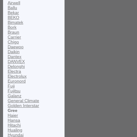
Airwell
Ballu
Bekar
BEKO
Bimatek
Bork
Braun
Carrier
Chigo
Daewoo
Daikin
Dantex
DANVEX
Delonghi
Electra
Electrolux
Euronord
Fuji
Fujitsu
Galanz
General Climate
Golden Interstar
Gree
Haier
Hansa
Hitachi
Hualing
Hyundai