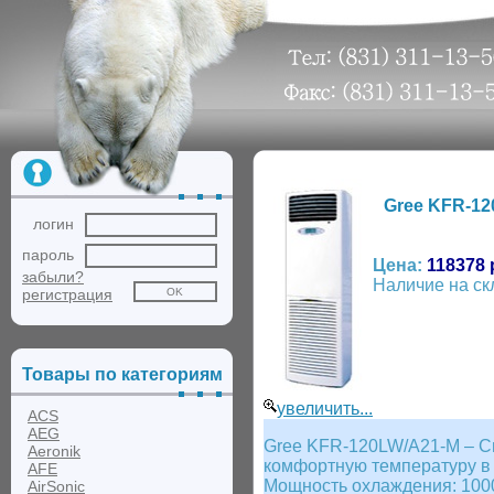
Gree KFR-1
логин
пароль
Цена:
118378 
забыли?
Наличие на ск
регистрация
Товары по категориям
увеличить...
ACS
AEG
Gree KFR-120LW/A21-M – Сп
Aeronik
комфортную температуру в
AFE
Мощность охлаждения: 1000
AirSonic