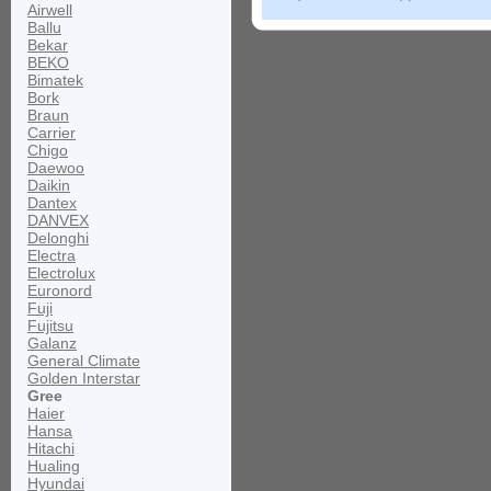
Airwell
Ballu
Bekar
BEKO
Bimatek
Bork
Braun
Carrier
Chigo
Daewoo
Daikin
Dantex
DANVEX
Delonghi
Electra
Electrolux
Euronord
Fuji
Fujitsu
Galanz
General Climate
Golden Interstar
Gree
Haier
Hansa
Hitachi
Hualing
Hyundai