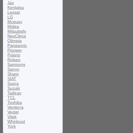
Jax
Kentatsu
Lessar
LG
Mcquay
Midea
Mitsubishi
NeoClima
Olimpia
Panasonic
Pioneer
Polaris
Rolsen
Samsung
Sanyo
Sharp
SIAT
Supra
Suzuki
Tadiran
TCL
Toshiba
Venterra
Vestel
Vitek
Whirlpool
York