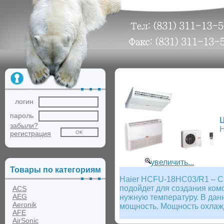
логин
пароль
забыли?
Н
регистрация
увеличить...
Товары по категориям
Haier HCFU-18HC03/R1 – Сп
подойдет для создания ко
ACS
AEG
нужную температуру. В дан
Aeronik
мощность. Мощность охлажд
AFE
AirSonic