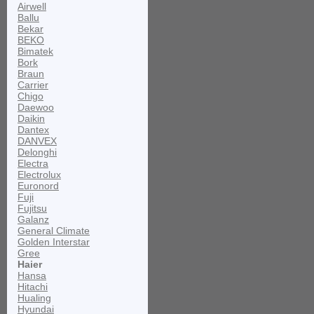
Airwell
Ballu
Bekar
BEKO
Bimatek
Bork
Braun
Carrier
Chigo
Daewoo
Daikin
Dantex
DANVEX
Delonghi
Electra
Electrolux
Euronord
Fuji
Fujitsu
Galanz
General Climate
Golden Interstar
Gree
Haier
Hansa
Hitachi
Hualing
Hyundai