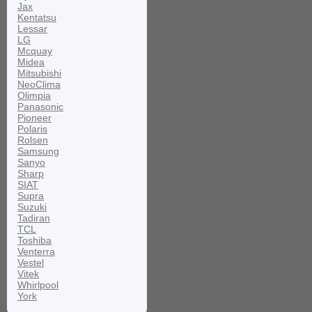
Jax
Kentatsu
Lessar
LG
Mcquay
Midea
Mitsubishi
NeoClima
Olimpia
Panasonic
Pioneer
Polaris
Rolsen
Samsung
Sanyo
Sharp
SIAT
Supra
Suzuki
Tadiran
TCL
Toshiba
Venterra
Vestel
Vitek
Whirlpool
York