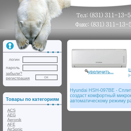
логин
пароль
увеличить...
забыли?
Н
регистрация
Hyundai HSH-097BE - Сплит
создаст комфортный микрок
Товары по категориям
автоматическому режиму ра
ACS
AEG
Aeronik
AFE
AirSonic