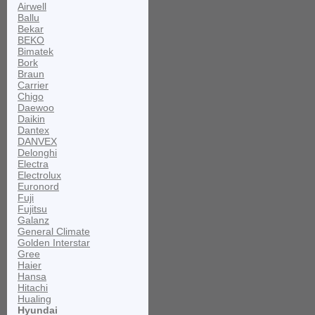
Airwell
Ballu
Bekar
BEKO
Bimatek
Bork
Braun
Carrier
Chigo
Daewoo
Daikin
Dantex
DANVEX
Delonghi
Electra
Electrolux
Euronord
Fuji
Fujitsu
Galanz
General Climate
Golden Interstar
Gree
Haier
Hansa
Hitachi
Hualing
Hyundai