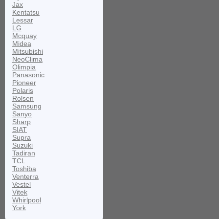
Jax
Kentatsu
Lessar
LG
Mcquay
Midea
Mitsubishi
NeoClima
Olimpia
Panasonic
Pioneer
Polaris
Rolsen
Samsung
Sanyo
Sharp
SIAT
Supra
Suzuki
Tadiran
TCL
Toshiba
Venterra
Vestel
Vitek
Whirlpool
York