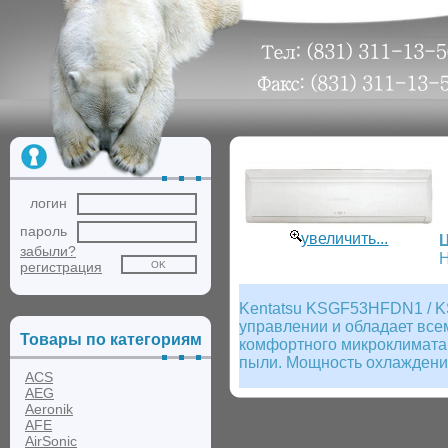
логин
пароль
увеличить...
забыли?
Н
регистрация
Kentatsu KSGF53HFDN1 / K
управлении и обладает вс
Товары по категориям
комфортного микроклимата 
пыли. Мощность охлаждения
ACS
AEG
Aeronik
AFE
AirSonic