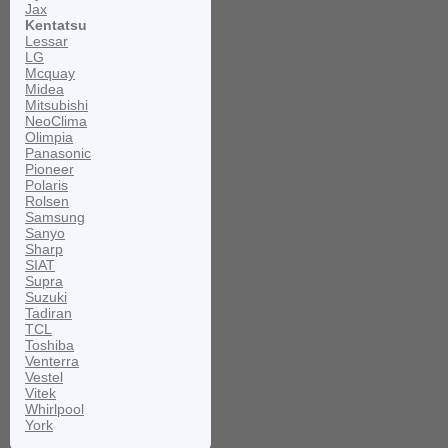
Jax
Kentatsu
Lessar
LG
Mcquay
Midea
Mitsubishi
NeoClima
Olimpia
Panasonic
Pioneer
Polaris
Rolsen
Samsung
Sanyo
Sharp
SIAT
Supra
Suzuki
Tadiran
TCL
Toshiba
Venterra
Vestel
Vitek
Whirlpool
York