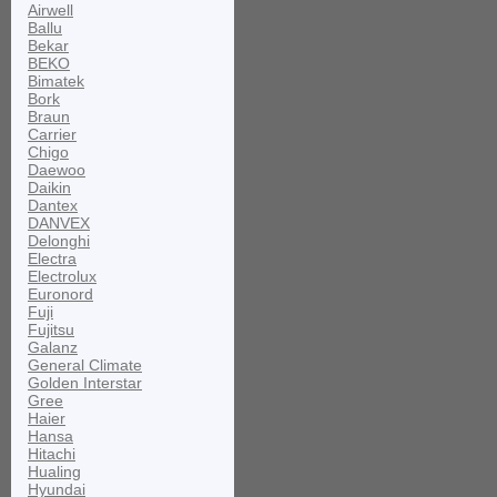
Airwell
Ballu
Bekar
BEKO
Bimatek
Bork
Braun
Carrier
Chigo
Daewoo
Daikin
Dantex
DANVEX
Delonghi
Electra
Electrolux
Euronord
Fuji
Fujitsu
Galanz
General Climate
Golden Interstar
Gree
Haier
Hansa
Hitachi
Hualing
Hyundai