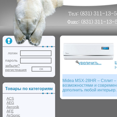
логин
пароль
увеличить...
забыли?
Н
регистрация
Midea MSX-28HR – Сплит –
возможностями и современ
Товары по категориям
дополнить любой интерьер.
ACS
AEG
Aeronik
AFE
AirSonic