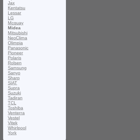
Jax
Kentatsu
Lessar
LG
Mcquay
Midea
Mitsubishi
NeoClima
Olimpia
Panasonic
Pioneer
Polaris
Rolsen
Samsung
Sanyo
Sharp
SIAT
Supra
Suzuki
Tadiran
TCL
Toshiba
Venterra
Vestel
Vitek
Whirlpool
York