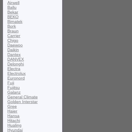
Airwell
Ballu
Bekar
BEKO
Bimatek
Bork
Braun
Carrier
Chigo
Daewoo
Daikin
Dantex
DANVEX
Delonghi
Electra
Electrolux
Euronord
Fuji
Fujitsu
Galanz
General Climate
Golden Interstar
Gree
Haier
Hansa
Hitachi
Hualing
Hyundai