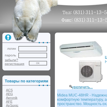
логин
пароль
забыли?
Н
регистрация
Товары по категориям
увеличить...
ACS
AEG
Midea MUC-48HR - Надежна
Aeronik
комфортную температуру, а
AFE
пространство. Мощность ох
AirSonic