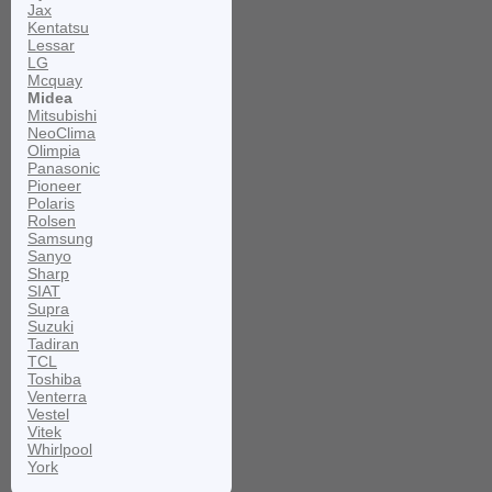
Jax
Kentatsu
Lessar
LG
Mcquay
Midea
Mitsubishi
NeoClima
Olimpia
Panasonic
Pioneer
Polaris
Rolsen
Samsung
Sanyo
Sharp
SIAT
Supra
Suzuki
Tadiran
TCL
Toshiba
Venterra
Vestel
Vitek
Whirlpool
York