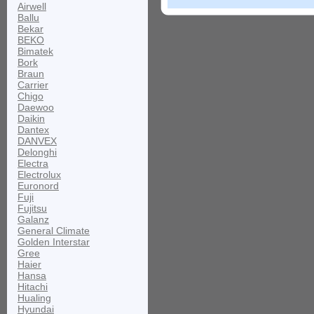
Airwell
Ballu
Bekar
BEKO
Bimatek
Bork
Braun
Carrier
Chigo
Daewoo
Daikin
Dantex
DANVEX
Delonghi
Electra
Electrolux
Euronord
Fuji
Fujitsu
Galanz
General Climate
Golden Interstar
Gree
Haier
Hansa
Hitachi
Hualing
Hyundai