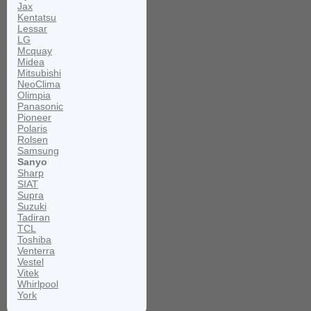
Jax
Kentatsu
Lessar
LG
Mcquay
Midea
Mitsubishi
NeoClima
Olimpia
Panasonic
Pioneer
Polaris
Rolsen
Samsung
Sanyo
Sharp
SIAT
Supra
Suzuki
Tadiran
TCL
Toshiba
Venterra
Vestel
Vitek
Whirlpool
York