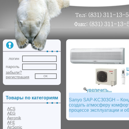
логин
пароль
забыли?
Н
регистрация
увеличить...
Товары по категориям
Sanyo SAP-KC303GH – Конд
создать атмосферу комфорт
ACS
процессе эксплуатации и о
AEG
Aeronik
AFE
AirSonic