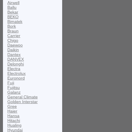
Airwell
Ballu
Bekar
BEKO
Bimatek
Bork
Braun
Carrier
Chigo
Daewoo
Daikin
Dantex
DANVEX
Delonghi
Electra
Electrolux
Euronord
Fuji
Fujitsu
Galanz
General Climate
Golden Interstar
Gree
Haier
Hansa
Hitachi
Hualing
Hyundai