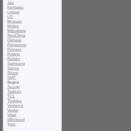
Jax
Kentatsu
Lessar
LG
Mcquay
Midea
Mitsubishi
NeoClima
Olimpia
Panasonic
Pioneer
Polaris
Rolsen
Samsung
Sanyo
Sharp
SIAT
Supra
Suzuki
Tadiran
TCL
Toshiba
Venterra
Vestel
Vitek
Whirlpool
York