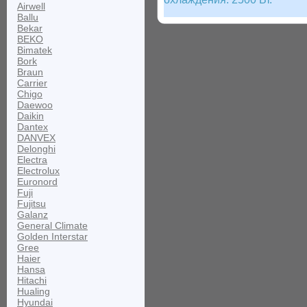
Airwell
Ballu
Bekar
BEKO
Bimatek
Bork
Braun
Carrier
Chigo
Daewoo
Daikin
Dantex
DANVEX
Delonghi
Electra
Electrolux
Euronord
Fuji
Fujitsu
Galanz
General Climate
Golden Interstar
Gree
Haier
Hansa
Hitachi
Hualing
Hyundai