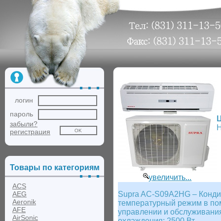
логин
пароль
забыли?
Н
регистрация
Товары по категориям
увеличить...
ACS
AEG
Supra AC-S09A2HG – Конди
Aeronik
температурный режим в пом
AFE
управлении и обслуживания
AirSonic
охлаждения: 2500 Вт.