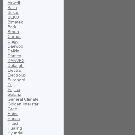
Airwell
Ballu
Bekar
BEKO
Bimatek
Bork
Braun
Carrier
Chigo
Daewoo
Daikin
Dantex
DANVEX
Delonghi
Electra
Electrolux
Euronord
Fuji
Fujitsu
Galanz
General Climate
Golden Interstar
Gree
Haier
Hansa
Hitachi
Hualing
Hyundai