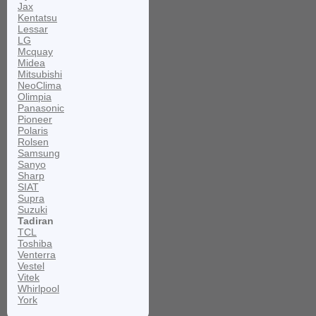
Jax
Kentatsu
Lessar
LG
Mcquay
Midea
Mitsubishi
NeoClima
Olimpia
Panasonic
Pioneer
Polaris
Rolsen
Samsung
Sanyo
Sharp
SIAT
Supra
Suzuki
Tadiran
TCL
Toshiba
Venterra
Vestel
Vitek
Whirlpool
York