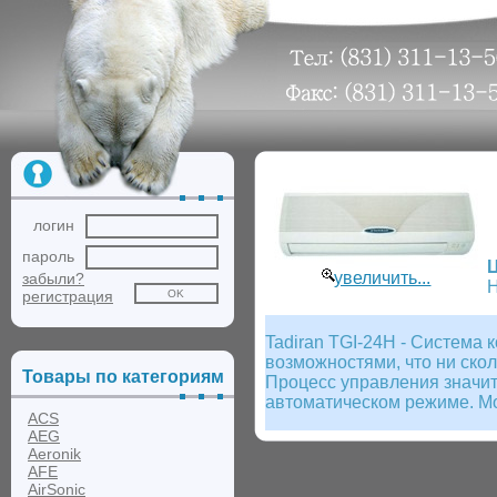
логин
пароль
увеличить...
забыли?
Н
регистрация
Tadiran TGI-24H - Систем
возможностями, что ни скол
Товары по категориям
Процесс управления значит
автоматическом режиме. Мо
ACS
AEG
Aeronik
AFE
AirSonic