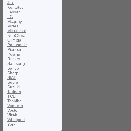
Jax
Kentatsu
Lessar
LG
Mcquay
Midea
Mitsubishi
NeoClima
Olimpia
Panasonic
Pioneer
Polaris
Rolsen
Samsung
Sanyo
Sharp
SIAT
Supra
Suzuki
Tadiran
TCL
Toshiba
Venterra
Vestel
Vitek
Whirlpool
York