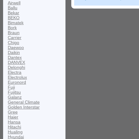
Airwell
Ballu
Bekar
BEKO
Bimatek
Bork
Braun
Carrier
Chigo
Daewoo
Daikin
Dantex
DANVEX
Delonghi
Electra
Electrolux
Euronord
Fuji
Fujitsu
Galanz
General Climate
Golden Interstar
Gree
Haier
Hansa
Hitachi
Hualing
Hyundai