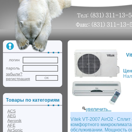
Vi
логин
пароль
Цен
забыли?
Нал
регистрация
Товары по категориям
увеличить...
ACS
AEG
Vitek VT-2007 AirO2 - Спл
Aeronik
комфортного микроклимата 
AFE
обслуживании. Мощность ох
AirSonic