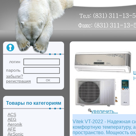
логин
пароль
забыли?
Н
регистрация
Товары по категориям
увеличить...
ACS
AEG
Vitek VT-2022 - Надежная 
Aeronik
комфортную температуру, а
AFE
пространство. Мощность ох
AirSonic