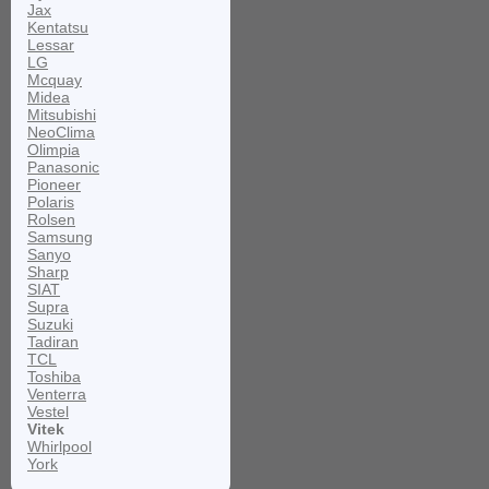
Jax
Kentatsu
Lessar
LG
Mcquay
Midea
Mitsubishi
NeoClima
Olimpia
Panasonic
Pioneer
Polaris
Rolsen
Samsung
Sanyo
Sharp
SIAT
Supra
Suzuki
Tadiran
TCL
Toshiba
Venterra
Vestel
Vitek
Whirlpool
York