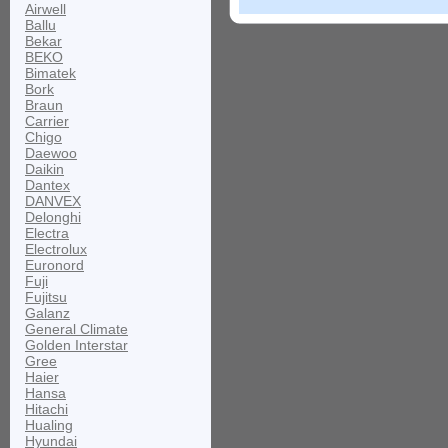
Airwell
Ballu
Bekar
BEKO
Bimatek
Bork
Braun
Carrier
Chigo
Daewoo
Daikin
Dantex
DANVEX
Delonghi
Electra
Electrolux
Euronord
Fuji
Fujitsu
Galanz
General Climate
Golden Interstar
Gree
Haier
Hansa
Hitachi
Hualing
Hyundai