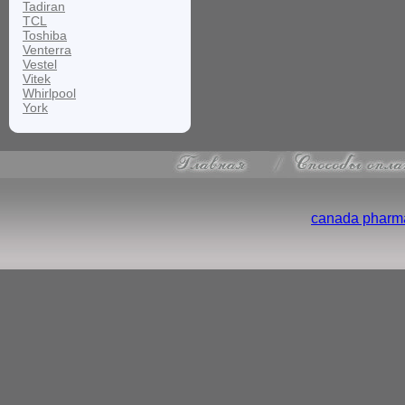
Tadiran
TCL
Toshiba
Venterra
Vestel
Vitek
Whirlpool
York
canada pharma