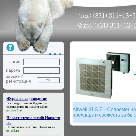
логин
пароль
забыли?
Н
регистрация
Журнал о садоводстве
Все подробности
Журнал о
садоводстве
на нашем сайте
Airwell XLS 7 – Современн
garden2.ru
прохладу и свежесть за бы
Новости технологий: Новости
пк
Новости технологий: Новости пк
ns-sad.ru