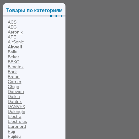
Товары по категориям
ACS
AEG
Aeronik
AFE
AirSonic
Airwell
Ballu
Bekar
BEKO
Bimatek
Bork
Braun
Carrier
Chigo
Daewoo
Daikin
Dantex
DANVEX
Delonghi
Electra
Electrolux
Euronord
Fuji
Fujitsu