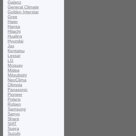
Galanz
General Climate
Golden Interstar
Gree
Haier
Hansa
Hitachi
Hualing
Hyundai
Jax
Kentatsu
Lessar
LG
Mcquay
Midea
Mitsubishi
NeoClima
Olimpia
Panasonic
Pioneer
Polaris
Rolsen
Samsung
Sanyo
Sharp
SIAT
Supra
Suzuki