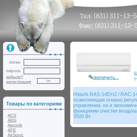
логин
пароль
забыли?
увеличить...
Н
регистрация
Hitachi RAS-14EH2 / RAC-1
позволяющая плавно регули
Товары по категориям
управлении, но и экономичн
функциями очистки воздуха
ACS
3500 Вт.
AEG
Aeronik
AFE
AirSonic