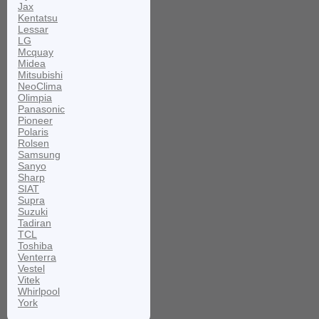
Jax
Kentatsu
Lessar
LG
Mcquay
Midea
Mitsubishi
NeoClima
Olimpia
Panasonic
Pioneer
Polaris
Rolsen
Samsung
Sanyo
Sharp
SIAT
Supra
Suzuki
Tadiran
TCL
Toshiba
Venterra
Vestel
Vitek
Whirlpool
York