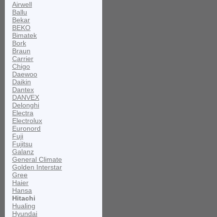
Airwell
Ballu
Bekar
BEKO
Bimatek
Bork
Braun
Carrier
Chigo
Daewoo
Daikin
Dantex
DANVEX
Delonghi
Electra
Electrolux
Euronord
Fuji
Fujitsu
Galanz
General Climate
Golden Interstar
Gree
Haier
Hansa
Hitachi
Hualing
Hyundai