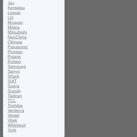
Jax
Kentatsu
Lessar
LG
Mcquay
Midea
Mitsubishi
NeoClima
Olimpia
Panasonic
Pioneer
Polaris
Rolsen
Samsung
Sanyo
Sharp
SIAT
Supra
Suzuki
Tadiran
TCL
Toshiba
Venterra
Vestel
Vitek
Whirlpool
York