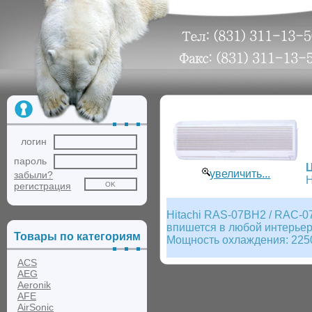
логин
пароль
увеличить...
забыли?
Н
регистрация
Hitachi RAS-07BH2 / RAC-0
впишется в любой интерье
Товары по категориям
Мощность охлаждения: 2250
ACS
AEG
Aeronik
AFE
AirSonic