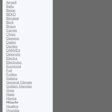
Airwell
Ballu
Bekar
BEKO
Bimatek
Bork
Braun
Carrier
Chigo
Daewoo
Daikin
Dantex
DANVEX
Delonghi
Electra
Electrolux
Euronord
Fuji
Fujitsu
Galanz
General Climate
Golden Interstar
Gree
Haier
Hansa
Hitachi
Hualing
Hyundai