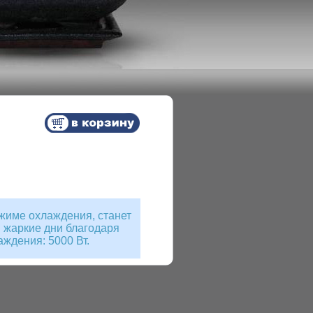
жиме охлаждения, станет
 жаркие дни благодаря
ждения: 5000 Вт.