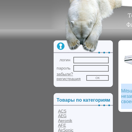
логин
пароль
забыли?
регистрация
Mits
неза
Товары по категориям
свое
ACS
AEG
Aeronik
AFE
AirSonic