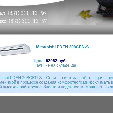
Mitsubishi FDEN 208CEN-S
Цена:
52962 руб.
Наличие на складе:
да
ubishi FDEN 208CEN-S – Сплит – система, работающая в ре
менимой в процессе создания комфортного микроклимата в
й высокой работоспособности и надежности. Мощность охла