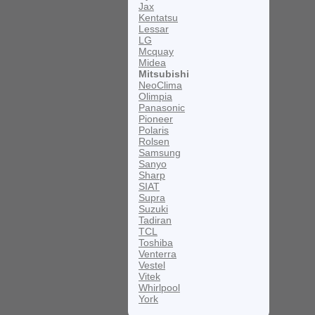
Jax
Kentatsu
Lessar
LG
Mcquay
Midea
Mitsubishi
NeoClima
Olimpia
Panasonic
Pioneer
Polaris
Rolsen
Samsung
Sanyo
Sharp
SIAT
Supra
Suzuki
Tadiran
TCL
Toshiba
Venterra
Vestel
Vitek
Whirlpool
York