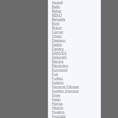
Airwell
Ballu
Bekar
BEKO
Bimatek
Bork
Braun
Carrier
Chigo
Daewoo
Daikin
Dantex
DANVEX
Delonghi
Electra
Electrolux
Euronord
Fuji
Fujitsu
Galanz
General Climate
Golden Interstar
Gree
Haier
Hansa
Hitachi
Hualing
Hyundai