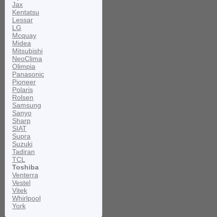
Jax
Kentatsu
Lessar
LG
Mcquay
Midea
Mitsubishi
NeoClima
Olimpia
Panasonic
Pioneer
Polaris
Rolsen
Samsung
Sanyo
Sharp
SIAT
Supra
Suzuki
Tadiran
TCL
Toshiba
Venterra
Vestel
Vitek
Whirlpool
York