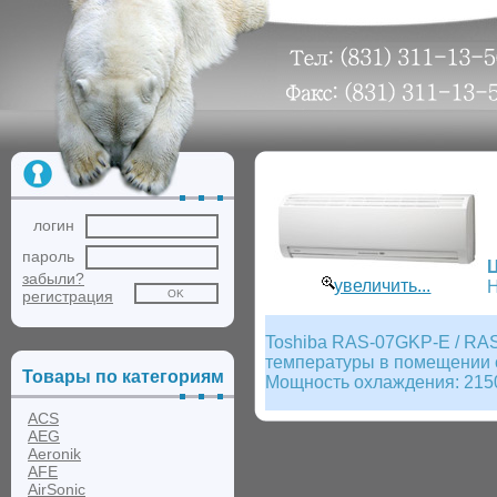
логин
пароль
забыли?
увеличить...
Н
регистрация
Toshiba RAS-07GKP-E / RAS
температуры в помещении с
Товары по категориям
Мощность охлаждения: 2150
ACS
AEG
Aeronik
AFE
AirSonic