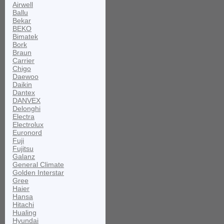
Airwell
Ballu
Bekar
BEKO
Bimatek
Bork
Braun
Carrier
Chigo
Daewoo
Daikin
Dantex
DANVEX
Delonghi
Electra
Electrolux
Euronord
Fuji
Fujitsu
Galanz
General Climate
Golden Interstar
Gree
Haier
Hansa
Hitachi
Hualing
Hyundai